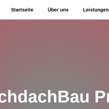
Startseite
Über uns
Leistungen
achdachBau P