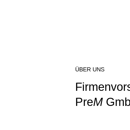
Spenglerarbeiten
ÜBER UNS
Firmenvor
Pre
M
Gm

Kontaktieren 