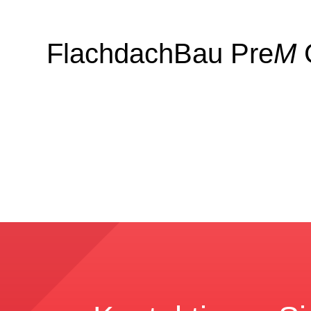
FlachdachBau Pre
M