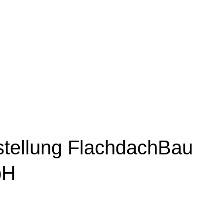
KONTAKT
stellung FlachdachBau
bH
Sie uns gerne direkt